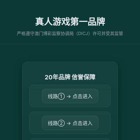
真人游戏第一品牌
严格遵守澳门博彩监察协调局（DICJ）许可并受其监管
20年品牌 信誉保障
线路① → 点击进入
线路② → 点击进入